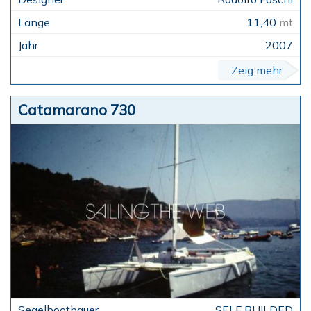
11,40
mt
2007
Zeig mehr
Catamarano 730
.SELF BUILDED