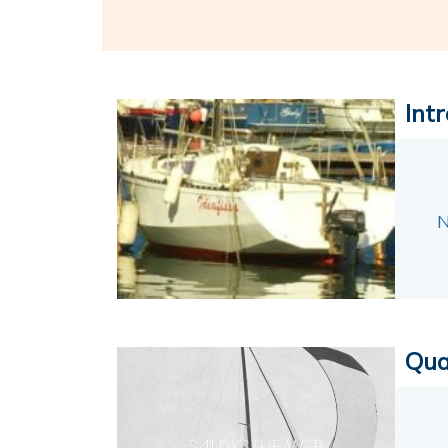
Intr
N
Qua